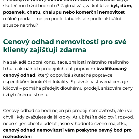
skutečnou tržní hodnotu? Zajímá vás, za kolik lze
byt, dům,
pozemek, chatu, chalupu nebo komerční nemovitost
reálně prodat – ne jen podle tabulek, ale podle aktuální
situace na trhu?
Cenový odhad nemovitosti pro své
klienty zajišťuji zdarma
Na základě osobní konzultace, znalosti místního realitního
trhu a aktuálních prodejních dat připravím
kvalifikovaný
cenový odhad
, který odpovídá skutečné poptávce
i specifikům konkrétní lokality. Správně nastavená cena je
klíčová – pomáhá předejít dlouhému prodeji, snižování ceny
i zbytečnému stresu.
Cenový odhad se hodí nejen při prodeji nemovitosti, ale i ve
chvíli, kdy zvažujete další kroky. Ať už řešíte dědictví, rozvod,
nebo si jen chcete udělat jasno v hodnotě svého majetku,
cenový odhad nemovitosti vám poskytne pevný bod pro
rozhodování
.