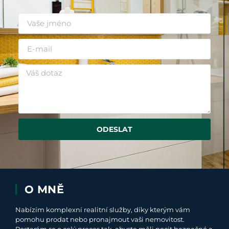
ODESLAT
O MNĚ
Nabízím komplexní realitní služby, díky kterým vám
pomohu prodat nebo pronajmout vaši nemovitost.
Postarám se o celý proces tak, abyste měli pocit bezpečné a