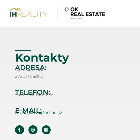
Kontakty
ADRESA:
Švédská 2500
27201 Kladno
TELEFON:
+420 776 801 649
E-MAIL:
Iva.haskova@email.cz