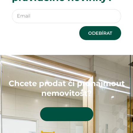
ODEBÍRAT
Chcete prodat či pronajmout
nemovitost?
Kontaktujte mě