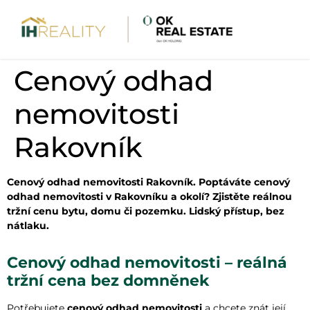
Cenový odhad
nemovitosti
Rakovník
Cenový odhad nemovitosti Rakovník. Poptáváte cenový
odhad nemovitosti v Rakovníku a okolí? Zjistěte reálnou
tržní cenu bytu, domu či pozemku. Lidský přístup, bez
nátlaku.
Cenový odhad nemovitosti – reálná
tržní cena bez domněnek
Potřebujete
cenový odhad nemovitosti
a chcete znát její