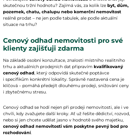
skutečnou tržní hodnotu? Zajímá vás, za kolik lze
byt, dům,
pozemek, chatu, chalupu nebo komerční nemovitost
reálně prodat – ne jen podle tabulek, ale podle aktuální
situace na trhu?
Cenový odhad nemovitosti pro své
klienty zajišťuji zdarma
Na základě osobní konzultace, znalosti místního realitního
trhu a aktuálních prodejních dat připravím
kvalifikovaný
cenový odhad
, který odpovídá skutečné poptávce
i specifikům konkrétní lokality. Správně nastavená cena je
klíčová – pomáhá předejít dlouhému prodeji, snižování ceny
i zbytečnému stresu.
Cenový odhad se hodí nejen při prodeji nemovitosti, ale i ve
chvíli, kdy zvažujete další kroky. Ať už řešíte dědictví, rozvod,
nebo si jen chcete udělat jasno v hodnotě svého majetku,
cenový odhad nemovitosti vám poskytne pevný bod pro
rozhodování
.