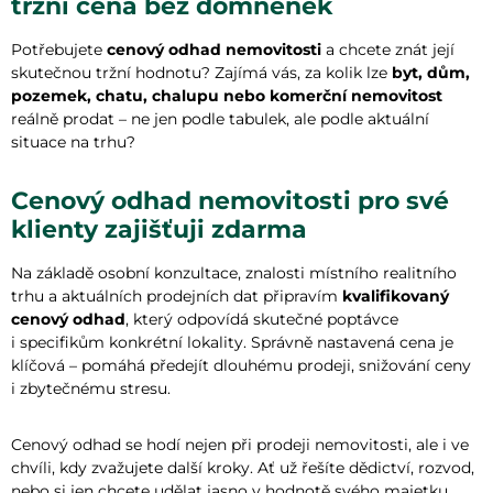
tržní cena bez domněnek
Potřebujete
cenový odhad nemovitosti
a chcete znát její
skutečnou tržní hodnotu? Zajímá vás, za kolik lze
byt, dům,
pozemek, chatu, chalupu nebo komerční nemovitost
reálně prodat – ne jen podle tabulek, ale podle aktuální
situace na trhu?
Cenový odhad nemovitosti pro své
klienty zajišťuji zdarma
Na základě osobní konzultace, znalosti místního realitního
trhu a aktuálních prodejních dat připravím
kvalifikovaný
cenový odhad
, který odpovídá skutečné poptávce
i specifikům konkrétní lokality. Správně nastavená cena je
klíčová – pomáhá předejít dlouhému prodeji, snižování ceny
i zbytečnému stresu.
Cenový odhad se hodí nejen při prodeji nemovitosti, ale i ve
chvíli, kdy zvažujete další kroky. Ať už řešíte dědictví, rozvod,
nebo si jen chcete udělat jasno v hodnotě svého majetku,