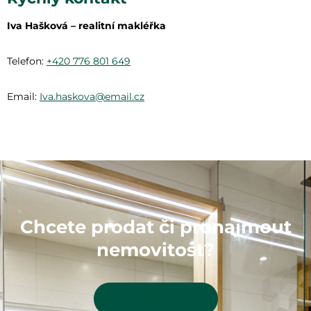
Iva Hašková – realitní makléřka
Telefon:
+420 776 801 649
Email:
Iva.haskova@email.cz
Chcete prodat či pronajmout
nemovitost?
Kontaktujte mě