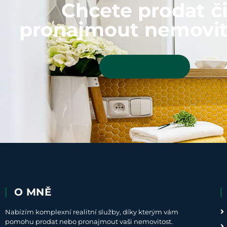
Chcete prodat č
pronajmout nemovit
Kontaktujte mě
O MNĚ
Nabízím komplexní realitní služby, díky kterým vám
pomohu prodat nebo pronajmout vaši nemovitost.