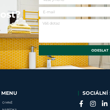
i
ost?
ODESLAT
MENU
SOCIÁLNÍ 
O MNĚ
NABÍDKA