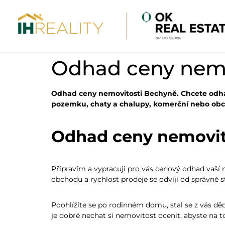
Odhad ceny nemo
Odhad ceny nemovitosti Bechyně. Chcete odha
pozemku, chaty a chalupy, komerční nebo obc
Odhad ceny nemovito
Připravím a vypracuji pro vás cenový odhad vaší 
obchodu a rychlost prodeje se odvíjí od správně 
Poohlížíte se po rodinném domu, stal se z vás děd
je dobré nechat si nemovitost ocenit, abyste na t