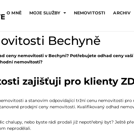
O MNĚ
MOJE SLUŽBY
NEMOVITOSTI
ARCHIV
vitosti Bechyně
d ceny nemovitosti v Bechyni? Potřebujete odhad ceny vaš
hodní nemovitosti?
sti zajišťuji pro klienty 
nemovitosti a stanovím odpovídající tržní cenu nemovitosti pro r
stanovené prodejní ceny nemovitosti. Kvalifikovaný odhad nemov
ic chalupy, nebo byste rádi prodali již nepotřebný byt? Ještě pře
om neprodělali.