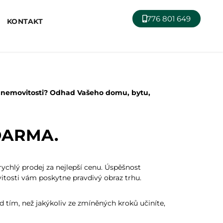
776 801 649
KONTAKT
í nemovitosti? Odhad Vašeho domu, bytu,
ZDARMA.
ychlý prodej za nejlepší cenu. Úspěšnost
itosti vám poskytne pravdivý obraz trhu.
d tím, než jakýkoliv ze zmíněných kroků učiníte,