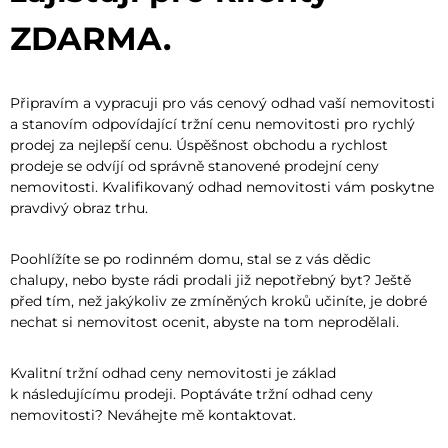
ZDARMA.
Připravím a vypracuji pro vás cenový odhad vaší nemovitosti
a stanovím odpovídající tržní cenu nemovitosti pro rychlý
prodej za nejlepší cenu. Úspěšnost obchodu a rychlost
prodeje se odvíjí od správně stanovené prodejní ceny
nemovitosti. Kvalifikovaný odhad nemovitosti vám poskytne
pravdivý obraz trhu.
Poohlížíte se po rodinném domu, stal se z vás dědic
chalupy, nebo byste rádi prodali již nepotřebný byt? Ještě
před tím, než jakýkoliv ze zmíněných kroků učiníte, je dobré
nechat si nemovitost ocenit, abyste na tom neprodělali.
Kvalitní tržní odhad ceny nemovitosti je základ
k následujícímu prodeji. Poptáváte tržní odhad ceny
nemovitosti? Neváhejte mě kontaktovat.