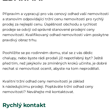
Připravím a vypracuji pro vás cenový odhad vaší nemovitosti
a stanovím odpovídající tržní cenu nemovitosti pro rychlý
prodej za nejlepší cenu. Úspěšnost obchodu a rychlost
prodeje se odvíjí od správně stanovené prodejní ceny
nemovitosti. Kvalifikovaný odhad nemovitosti vám poskytne
pravdivý obraz trhu.
Poohlížíte se po rodinném domu, stal se z vás dědic
chalupy, nebo byste rádi prodali již nepotřebný byt? Ještě
před tím, než jakýkoliv ze zmíněných kroků učiníte, je dobré
nechat si nemovitost ocenit, abyste na tom neprodělali.
Kvalitní tržní odhad ceny nemovitosti je základ
k následujícímu prodeji. Poptáváte tržní odhad ceny
nemovitosti? Neváhejte mě kontaktovat.
Rychlý kontakt