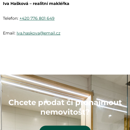
Iva Hašková – realitní makléřka
Telefon:
+420 776 801 649
Email:
Iva.haskova@email.cz
Chcete prodat či pronajmout
nemovitost?