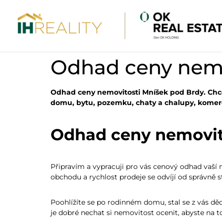
Odhad ceny nemo
Odhad ceny nemovitosti Mníšek pod Brdy. Chc
domu, bytu, pozemku, chaty a chalupy, komer
Odhad ceny nemovito
Připravím a vypracuji pro vás cenový odhad vaší 
obchodu a rychlost prodeje se odvíjí od správně 
Poohlížíte se po rodinném domu, stal se z vás děd
je dobré nechat si nemovitost ocenit, abyste na t