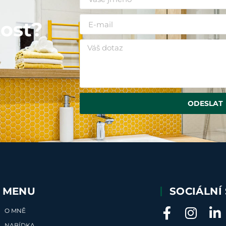
i
ost?
ODESLAT
MENU
SOCIÁLNÍ 
O MNĚ
NABÍDKA