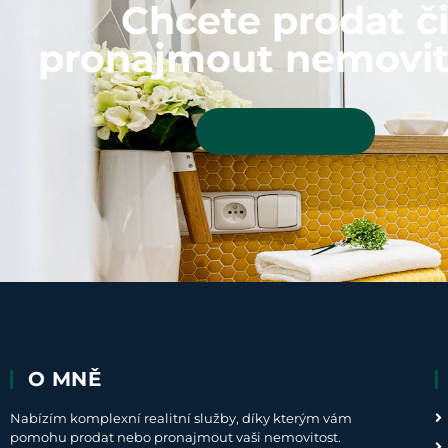
Chcete prodat č
pronajmout nemovit
Kontaktujte mě
O MNĚ
Nabízím komplexní realitní služby, díky kterým vám
pomohu prodat nebo pronajmout vaši nemovitost.