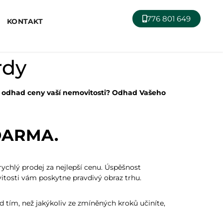
776 801 649
KONTAKT
rdy
 odhad ceny vaší nemovitosti? Odhad Vašeho
ZDARMA.
ychlý prodej za nejlepší cenu. Úspěšnost
itosti vám poskytne pravdivý obraz trhu.
d tím, než jakýkoliv ze zmíněných kroků učiníte,