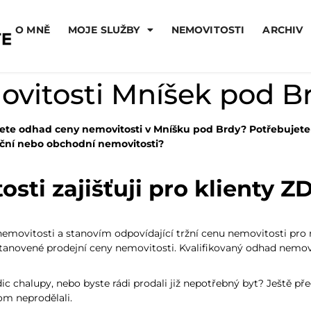
O MNĚ
MOJE SLUŽBY
NEMOVITOSTI
ARCHIV
vitosti Mníšek pod B
ete odhad ceny nemovitosti v Mníšku pod Brdy? Potřebujete
ční nebo obchodní nemovitosti?
sti zajišťuji pro klienty 
nemovitosti a stanovím odpovídající tržní cenu nemovitosti pro r
stanovené prodejní ceny nemovitosti. Kvalifikovaný odhad nemov
ic chalupy, nebo byste rádi prodali již nepotřebný byt? Ještě pře
om neprodělali.