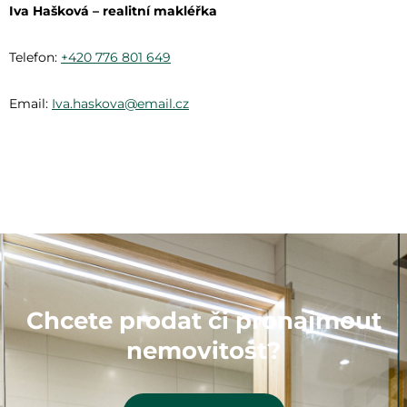
Iva Hašková – realitní makléřka
Telefon:
+420 776 801 649
Email:
Iva.haskova@email.cz
Chcete prodat či pronajmout
nemovitost?