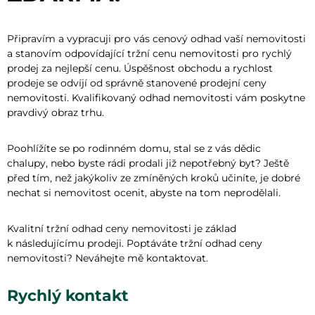
Připravím a vypracuji pro vás cenový odhad vaší nemovitosti
a stanovím odpovídající tržní cenu nemovitosti pro rychlý
prodej za nejlepší cenu. Úspěšnost obchodu a rychlost
prodeje se odvíjí od správně stanovené prodejní ceny
nemovitosti. Kvalifikovaný odhad nemovitosti vám poskytne
pravdivý obraz trhu.
Poohlížíte se po rodinném domu, stal se z vás dědic
chalupy, nebo byste rádi prodali již nepotřebný byt? Ještě
před tím, než jakýkoliv ze zmíněných kroků učiníte, je dobré
nechat si nemovitost ocenit, abyste na tom neprodělali.
Kvalitní tržní odhad ceny nemovitosti je základ
k následujícímu prodeji. Poptáváte tržní odhad ceny
nemovitosti? Neváhejte mě kontaktovat.
Rychlý kontakt