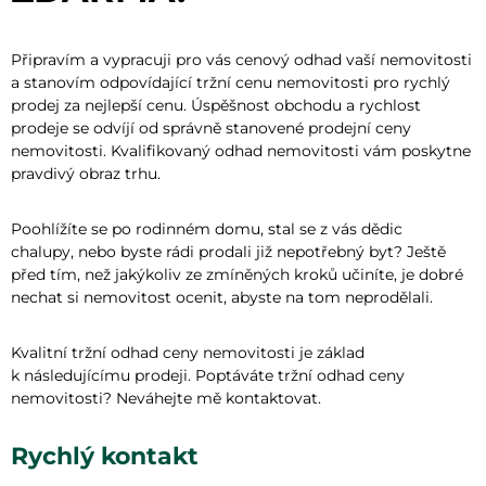
Připravím a vypracuji pro vás cenový odhad vaší nemovitosti
a stanovím odpovídající tržní cenu nemovitosti pro rychlý
prodej za nejlepší cenu. Úspěšnost obchodu a rychlost
prodeje se odvíjí od správně stanovené prodejní ceny
nemovitosti. Kvalifikovaný odhad nemovitosti vám poskytne
pravdivý obraz trhu.
Poohlížíte se po rodinném domu, stal se z vás dědic
chalupy, nebo byste rádi prodali již nepotřebný byt? Ještě
před tím, než jakýkoliv ze zmíněných kroků učiníte, je dobré
nechat si nemovitost ocenit, abyste na tom neprodělali.
Kvalitní tržní odhad ceny nemovitosti je základ
k následujícímu prodeji. Poptáváte tržní odhad ceny
nemovitosti? Neváhejte mě kontaktovat.
Rychlý kontakt