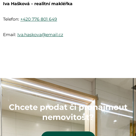
Iva Hašková – realitní makléřka
Telefon:
+420 776 801 649
Email:
Iva.haskova@email.cz
Chcete prodat či pronajmout
nemovitost?