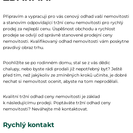
Připravím a vypracuji pro vás cenový odhad vaší nemovitosti
a stanovím odpovídající tržní cenu nemovitosti pro rychlý
prodej za nejlepší cenu. Úspěšnost obchodu a rychlost
prodeje se odvíjí od správně stanovené prodejní ceny
nemovitosti. Kvalifikovaný odhad nemovitosti vám poskytne
pravdivý obraz trhu.
Poohlížíte se po rodinném domu, stal se z vás dědic
chalupy, nebo byste rádi prodali již nepotřebný byt? Ještě
před tím, než jakýkoliv ze zmíněných kroků učiníte, je dobré
nechat si nemovitost ocenit, abyste na tom neprodělali.
Kvalitní tržní odhad ceny nemovitosti je základ
k následujícímu prodeji. Poptáváte tržní odhad ceny
nemovitosti? Neváhejte mě kontaktovat.
Rychlý kontakt