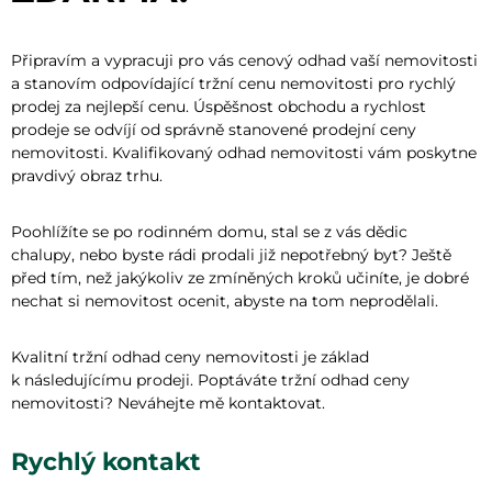
Připravím a vypracuji pro vás cenový odhad vaší nemovitosti
a stanovím odpovídající tržní cenu nemovitosti pro rychlý
prodej za nejlepší cenu. Úspěšnost obchodu a rychlost
prodeje se odvíjí od správně stanovené prodejní ceny
nemovitosti. Kvalifikovaný odhad nemovitosti vám poskytne
pravdivý obraz trhu.
Poohlížíte se po rodinném domu, stal se z vás dědic
chalupy, nebo byste rádi prodali již nepotřebný byt? Ještě
před tím, než jakýkoliv ze zmíněných kroků učiníte, je dobré
nechat si nemovitost ocenit, abyste na tom neprodělali.
Kvalitní tržní odhad ceny nemovitosti je základ
k následujícímu prodeji. Poptáváte tržní odhad ceny
nemovitosti? Neváhejte mě kontaktovat.
Rychlý kontakt