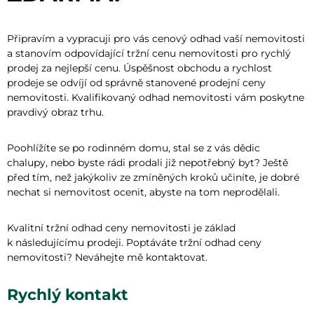
Připravím a vypracuji pro vás cenový odhad vaší nemovitosti
a stanovím odpovídající tržní cenu nemovitosti pro rychlý
prodej za nejlepší cenu. Úspěšnost obchodu a rychlost
prodeje se odvíjí od správně stanovené prodejní ceny
nemovitosti. Kvalifikovaný odhad nemovitosti vám poskytne
pravdivý obraz trhu.
Poohlížíte se po rodinném domu, stal se z vás dědic
chalupy, nebo byste rádi prodali již nepotřebný byt? Ještě
před tím, než jakýkoliv ze zmíněných kroků učiníte, je dobré
nechat si nemovitost ocenit, abyste na tom neprodělali.
Kvalitní tržní odhad ceny nemovitosti je základ
k následujícímu prodeji. Poptáváte tržní odhad ceny
nemovitosti? Neváhejte mě kontaktovat.
Rychlý kontakt