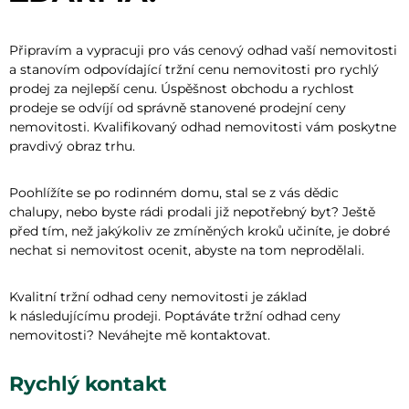
Připravím a vypracuji pro vás cenový odhad vaší nemovitosti
a stanovím odpovídající tržní cenu nemovitosti pro rychlý
prodej za nejlepší cenu. Úspěšnost obchodu a rychlost
prodeje se odvíjí od správně stanovené prodejní ceny
nemovitosti. Kvalifikovaný odhad nemovitosti vám poskytne
pravdivý obraz trhu.
Poohlížíte se po rodinném domu, stal se z vás dědic
chalupy, nebo byste rádi prodali již nepotřebný byt? Ještě
před tím, než jakýkoliv ze zmíněných kroků učiníte, je dobré
nechat si nemovitost ocenit, abyste na tom neprodělali.
Kvalitní tržní odhad ceny nemovitosti je základ
k následujícímu prodeji. Poptáváte tržní odhad ceny
nemovitosti? Neváhejte mě kontaktovat.
Rychlý kontakt