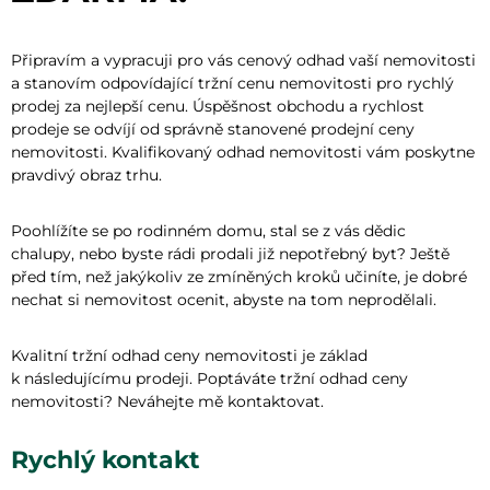
Připravím a vypracuji pro vás cenový odhad vaší nemovitosti
a stanovím odpovídající tržní cenu nemovitosti pro rychlý
prodej za nejlepší cenu. Úspěšnost obchodu a rychlost
prodeje se odvíjí od správně stanovené prodejní ceny
nemovitosti. Kvalifikovaný odhad nemovitosti vám poskytne
pravdivý obraz trhu.
Poohlížíte se po rodinném domu, stal se z vás dědic
chalupy, nebo byste rádi prodali již nepotřebný byt? Ještě
před tím, než jakýkoliv ze zmíněných kroků učiníte, je dobré
nechat si nemovitost ocenit, abyste na tom neprodělali.
Kvalitní tržní odhad ceny nemovitosti je základ
k následujícímu prodeji. Poptáváte tržní odhad ceny
nemovitosti? Neváhejte mě kontaktovat.
Rychlý kontakt