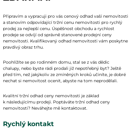
Připravím a vypracuji pro vás cenový odhad vaší nemovitosti
a stanovím odpovídající tržní cenu nemovitosti pro rychlý
prodej za nejlepší cenu. Úspěšnost obchodu a rychlost
prodeje se odvíjí od správně stanovené prodejní ceny
nemovitosti. Kvalifikovaný odhad nemovitosti vám poskytne
pravdivý obraz trhu.
Poohlížíte se po rodinném domu, stal se z vás dědic
chalupy, nebo byste rádi prodali již nepotřebný byt? Ještě
před tím, než jakýkoliv ze zmíněných kroků učiníte, je dobré
nechat si nemovitost ocenit, abyste na tom neprodělali.
Kvalitní tržní odhad ceny nemovitosti je základ
k následujícímu prodeji. Poptáváte tržní odhad ceny
nemovitosti? Neváhejte mě kontaktovat.
Rychlý kontakt