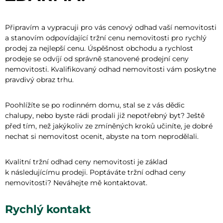
Připravím a vypracuji pro vás cenový odhad vaší nemovitosti
a stanovím odpovídající tržní cenu nemovitosti pro rychlý
prodej za nejlepší cenu. Úspěšnost obchodu a rychlost
prodeje se odvíjí od správně stanovené prodejní ceny
nemovitosti. Kvalifikovaný odhad nemovitosti vám poskytne
pravdivý obraz trhu.
Poohlížíte se po rodinném domu, stal se z vás dědic
chalupy, nebo byste rádi prodali již nepotřebný byt? Ještě
před tím, než jakýkoliv ze zmíněných kroků učiníte, je dobré
nechat si nemovitost ocenit, abyste na tom neprodělali.
Kvalitní tržní odhad ceny nemovitosti je základ
k následujícímu prodeji. Poptáváte tržní odhad ceny
nemovitosti? Neváhejte mě kontaktovat.
Rychlý kontakt