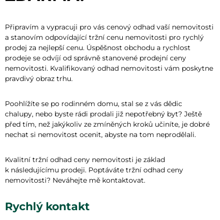
Připravím a vypracuji pro vás cenový odhad vaší nemovitosti
a stanovím odpovídající tržní cenu nemovitosti pro rychlý
prodej za nejlepší cenu. Úspěšnost obchodu a rychlost
prodeje se odvíjí od správně stanovené prodejní ceny
nemovitosti. Kvalifikovaný odhad nemovitosti vám poskytne
pravdivý obraz trhu.
Poohlížíte se po rodinném domu, stal se z vás dědic
chalupy, nebo byste rádi prodali již nepotřebný byt? Ještě
před tím, než jakýkoliv ze zmíněných kroků učiníte, je dobré
nechat si nemovitost ocenit, abyste na tom neprodělali.
Kvalitní tržní odhad ceny nemovitosti je základ
k následujícímu prodeji. Poptáváte tržní odhad ceny
nemovitosti? Neváhejte mě kontaktovat.
Rychlý kontakt