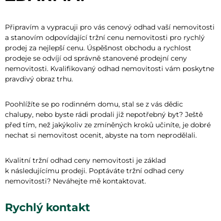
Připravím a vypracuji pro vás cenový odhad vaší nemovitosti
a stanovím odpovídající tržní cenu nemovitosti pro rychlý
prodej za nejlepší cenu. Úspěšnost obchodu a rychlost
prodeje se odvíjí od správně stanovené prodejní ceny
nemovitosti. Kvalifikovaný odhad nemovitosti vám poskytne
pravdivý obraz trhu.
Poohlížíte se po rodinném domu, stal se z vás dědic
chalupy, nebo byste rádi prodali již nepotřebný byt? Ještě
před tím, než jakýkoliv ze zmíněných kroků učiníte, je dobré
nechat si nemovitost ocenit, abyste na tom neprodělali.
Kvalitní tržní odhad ceny nemovitosti je základ
k následujícímu prodeji. Poptáváte tržní odhad ceny
nemovitosti? Neváhejte mě kontaktovat.
Rychlý kontakt