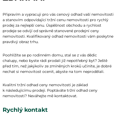
Připravím a vypracuji pro vás cenový odhad vaší nemovitosti
a stanovím odpovídající tržní cenu nemovitosti pro rychlý
prodej za nejlepší cenu. Úspěšnost obchodu a rychlost
prodeje se odvíjí od správně stanovené prodejní ceny
nemovitosti. Kvalifikovaný odhad nemovitosti vám poskytne
pravdivý obraz trhu.
Poohlížíte se po rodinném domu, stal se z vás dědic
chalupy, nebo byste rádi prodali již nepotřebný byt? Ještě
před tím, než jakýkoliv ze zmíněných kroků učiníte, je dobré
nechat si nemovitost ocenit, abyste na tom neprodělali.
Kvalitní tržní odhad ceny nemovitosti je základ
k následujícímu prodeji. Poptáváte tržní odhad ceny
nemovitosti? Neváhejte mě kontaktovat.
Rychlý kontakt