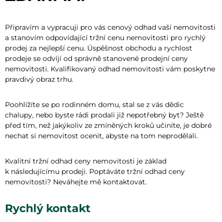
Připravím a vypracuji pro vás cenový odhad vaší nemovitosti
a stanovím odpovídající tržní cenu nemovitosti pro rychlý
prodej za nejlepší cenu. Úspěšnost obchodu a rychlost
prodeje se odvíjí od správně stanovené prodejní ceny
nemovitosti. Kvalifikovaný odhad nemovitosti vám poskytne
pravdivý obraz trhu.
Poohlížíte se po rodinném domu, stal se z vás dědic
chalupy, nebo byste rádi prodali již nepotřebný byt? Ještě
před tím, než jakýkoliv ze zmíněných kroků učiníte, je dobré
nechat si nemovitost ocenit, abyste na tom neprodělali.
Kvalitní tržní odhad ceny nemovitosti je základ
k následujícímu prodeji. Poptáváte tržní odhad ceny
nemovitosti? Neváhejte mě kontaktovat.
Rychlý kontakt