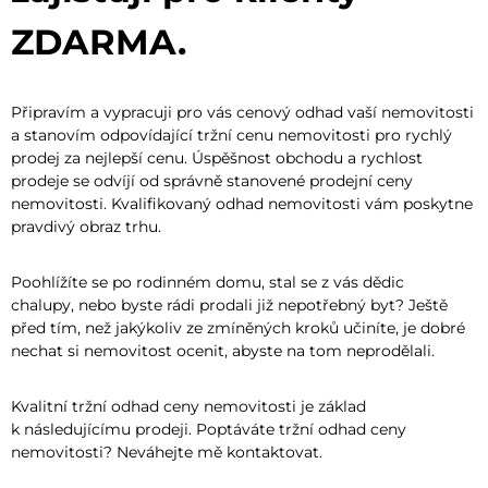
ZDARMA.
Připravím a vypracuji pro vás cenový odhad vaší nemovitosti
a stanovím odpovídající tržní cenu nemovitosti pro rychlý
prodej za nejlepší cenu. Úspěšnost obchodu a rychlost
prodeje se odvíjí od správně stanovené prodejní ceny
nemovitosti. Kvalifikovaný odhad nemovitosti vám poskytne
pravdivý obraz trhu.
Poohlížíte se po rodinném domu, stal se z vás dědic
chalupy, nebo byste rádi prodali již nepotřebný byt? Ještě
před tím, než jakýkoliv ze zmíněných kroků učiníte, je dobré
nechat si nemovitost ocenit, abyste na tom neprodělali.
Kvalitní tržní odhad ceny nemovitosti je základ
k následujícímu prodeji. Poptáváte tržní odhad ceny
nemovitosti? Neváhejte mě kontaktovat.