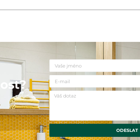
i
ost?
ODESLAT