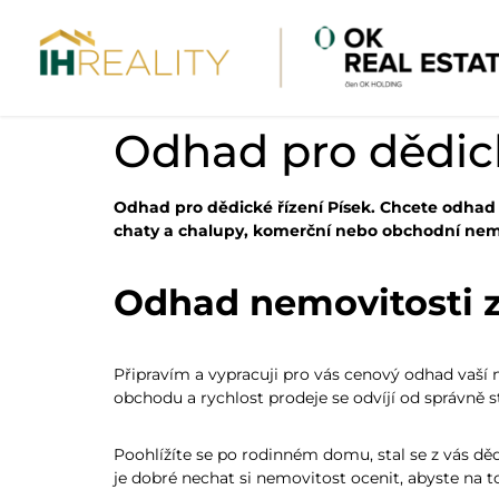
Odhad pro dědick
Odhad pro dědické řízení Písek. Chcete odhad
chaty a chalupy, komerční nebo obchodní nem
Odhad nemovitosti z
Připravím a vypracuji pro vás cenový odhad vaší 
obchodu a rychlost prodeje se odvíjí od správně 
Poohlížíte se po rodinném domu, stal se z vás děd
je dobré nechat si nemovitost ocenit, abyste na t