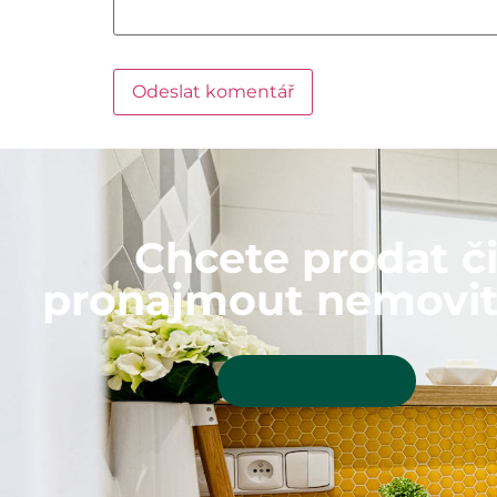
Chcete prodat č
pronajmout nemovit
Kontaktujte mě