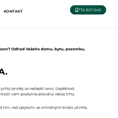
776 801 649
KONTAKT
 řízení? Odhad Vašeho domu, bytu, pozemku,
A.
ychlý prodej za nejlepší cenu. Úspěšnost
itosti vám poskytne pravdivý obraz trhu.
d tím, než jakýkoliv ze zmíněných kroků učiníte,