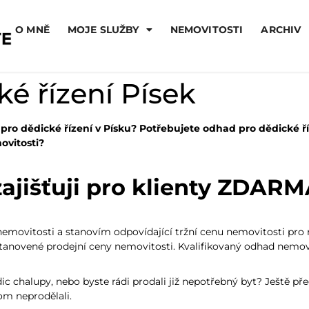
O MNĚ
MOJE SLUŽBY
NEMOVITOSTI
ARCHIV
é řízení Písek
 pro dědické řízení v Písku? Potřebujete odhad pro dědické
ovitosti?
ajišťuji pro klienty ZDARM
nemovitosti a stanovím odpovídající tržní cenu nemovitosti pro r
stanovené prodejní ceny nemovitosti. Kvalifikovaný odhad nemov
ic chalupy, nebo byste rádi prodali již nepotřebný byt? Ještě pře
om neprodělali.