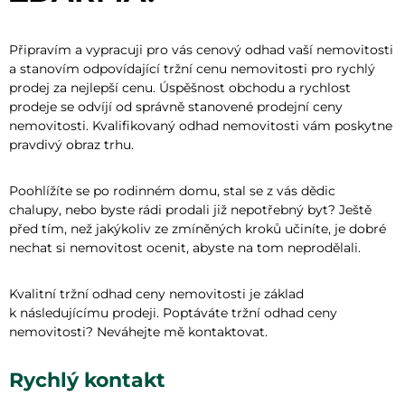
Připravím a vypracuji pro vás cenový odhad vaší nemovitosti
a stanovím odpovídající tržní cenu nemovitosti pro rychlý
prodej za nejlepší cenu. Úspěšnost obchodu a rychlost
prodeje se odvíjí od správně stanovené prodejní ceny
nemovitosti. Kvalifikovaný odhad nemovitosti vám poskytne
pravdivý obraz trhu.
Poohlížíte se po rodinném domu, stal se z vás dědic
chalupy, nebo byste rádi prodali již nepotřebný byt? Ještě
před tím, než jakýkoliv ze zmíněných kroků učiníte, je dobré
nechat si nemovitost ocenit, abyste na tom neprodělali.
Kvalitní tržní odhad ceny nemovitosti je základ
k následujícímu prodeji. Poptáváte tržní odhad ceny
nemovitosti? Neváhejte mě kontaktovat.
Rychlý kontakt