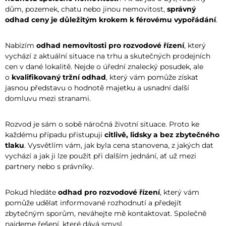
dům, pozemek, chatu nebo jinou nemovitost,
správný
odhad ceny je důležitým krokem k férovému vypořádání
.
Nabízím
odhad nemovitosti pro rozvodové řízení
, který
vychází z aktuální situace na trhu a skutečných prodejních
cen v dané lokalitě. Nejde o úřední znalecký posudek, ale
o
kvalifikovaný tržní odhad
, který vám pomůže získat
jasnou představu o hodnotě majetku a usnadní další
domluvu mezi stranami.
Rozvod je sám o sobě náročná životní situace. Proto ke
každému případu přistupuji
citlivě, lidsky a bez zbytečného
tlaku
. Vysvětlím vám, jak byla cena stanovena, z jakých dat
vychází a jak ji lze použít při dalším jednání, ať už mezi
partnery nebo s právníky.
Pokud hledáte
odhad pro rozvodové řízení
, který vám
pomůže udělat informované rozhodnutí a předejít
zbytečným sporům, neváhejte mě kontaktovat. Společně
najdeme řešení, které dává smysl.