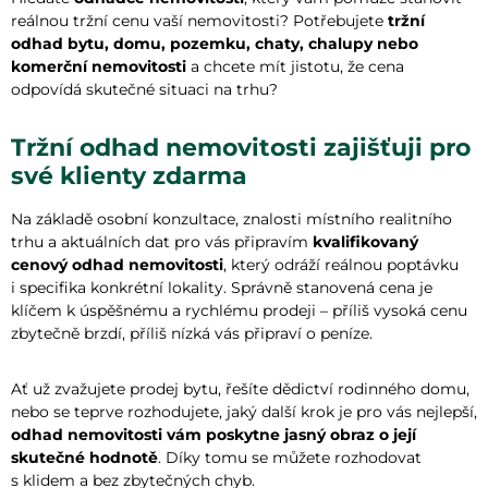
reálnou tržní cenu vaší nemovitosti? Potřebujete
tržní
odhad bytu, domu, pozemku, chaty, chalupy nebo
komerční nemovitosti
a chcete mít jistotu, že cena
odpovídá skutečné situaci na trhu?
Tržní odhad nemovitosti zajišťuji pro
své klienty zdarma
Na základě osobní konzultace, znalosti místního realitního
trhu a aktuálních dat pro vás připravím
kvalifikovaný
cenový odhad nemovitosti
, který odráží reálnou poptávku
i specifika konkrétní lokality. Správně stanovená cena je
klíčem k úspěšnému a rychlému prodeji – příliš vysoká cenu
zbytečně brzdí, příliš nízká vás připraví o peníze.
Ať už zvažujete prodej bytu, řešíte dědictví rodinného domu,
nebo se teprve rozhodujete, jaký další krok je pro vás nejlepší,
odhad nemovitosti vám poskytne jasný obraz o její
skutečné hodnotě
. Díky tomu se můžete rozhodovat
s klidem a bez zbytečných chyb.