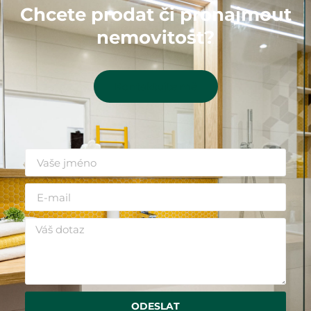
Chcete prodat či pronajmout
nemovitost?
Kontaktujte mě
ODESLAT