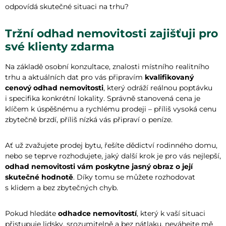
odpovídá skutečné situaci na trhu?
Tržní odhad nemovitosti zajišťuji pro
své klienty zdarma
Na základě osobní konzultace, znalosti místního realitního
trhu a aktuálních dat pro vás připravím
kvalifikovaný
cenový odhad nemovitosti
, který odráží reálnou poptávku
i specifika konkrétní lokality. Správně stanovená cena je
klíčem k úspěšnému a rychlému prodeji – příliš vysoká cenu
zbytečně brzdí, příliš nízká vás připraví o peníze.
Ať už zvažujete prodej bytu, řešíte dědictví rodinného domu,
nebo se teprve rozhodujete, jaký další krok je pro vás nejlepší,
odhad nemovitosti vám poskytne jasný obraz o její
skutečné hodnotě
. Díky tomu se můžete rozhodovat
s klidem a bez zbytečných chyb.
Pokud hledáte
odhadce nemovitostí
, který k vaší situaci
přistupuje lidsky, srozumitelně a bez nátlaku, neváhejte mě