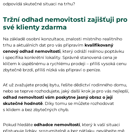
odpovídá skutečné situaci na trhu?
Tržní odhad nemovitosti zajišťuji pro
své klienty zdarma
Na základě osobní konzultace, znalosti místního realitního
trhu a aktuálních dat pro vás připravím
kvalifikovaný
cenový odhad nemovitosti
, který odráží reálnou poptávku
i specifika konkrétní lokality. Správně stanovená cena je
klíčem k úspěšnému a rychlému prodeji – příliš vysoká cenu
zbytečně brzdí, příliš nízká vás připraví o peníze.
Ať už zvažujete prodej bytu, řešíte dědictví rodinného domu,
nebo se teprve rozhodujete, jaký další krok je pro vás nejlepší,
odhad nemovitosti vám poskytne jasný obraz o její
skutečné hodnotě
. Díky tomu se můžete rozhodovat
s klidem a bez zbytečných chyb.
Pokud hledáte
odhadce nemovitostí
, který k vaší situaci
přistupuje lidsky, srozumitelně a bez nátlaku, neváhejte mě