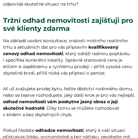
odpovídá skutečné situaci na trhu?
Tržní odhad nemovitosti zajišťuji pro
své klienty zdarma
Na základě osobní konzultace, znalosti místního realitního
trhu a aktuálních dat pro vás připravím
kvalifikovaný
cenový odhad nemovitosti
, který odráží reálnou poptávku
i specifika konkrétní lokality. Správně stanovená cena je
klíčem k úspěšnému a rychlému prodeji – příliš vysoká cenu
zbytečně brzdí, příliš nízká vás připraví o peníze.
Ať už zvažujete prodej bytu, řešíte dědictví rodinného domu,
nebo se teprve rozhodujete, jaký další krok je pro vás nejlepší,
odhad nemovitosti vám poskytne jasný obraz o její
skutečné hodnotě
. Díky tomu se můžete rozhodovat
s klidem a bez zbytečných chyb.
Pokud hledáte
odhadce nemovitostí
, který k vaší situaci
přistupuje lidsky, srozumitelně a bez nátlaku, neváhejte mě