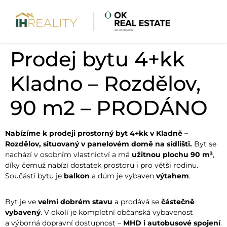
Prodej bytu 4+kk
Kladno – Rozdělov,
90 m2 – PRODÁNO
Nabízíme k prodeji prostorný byt 4+kk v Kladně –
Rozdělov, situovaný v panelovém domě na sídlišti.
Byt se
nachází v osobním vlastnictví a má
užitnou plochu 90 m²
,
díky čemuž nabízí dostatek prostoru i pro větší rodinu.
Součástí bytu je
balkon
a dům je vybaven
výtahem
.
Byt je ve
velmi dobrém stavu
a prodává se
částečně
vybavený
. V okolí je kompletní občanská vybavenost
a výborná dopravní dostupnost –
MHD i autobusové spojení
.