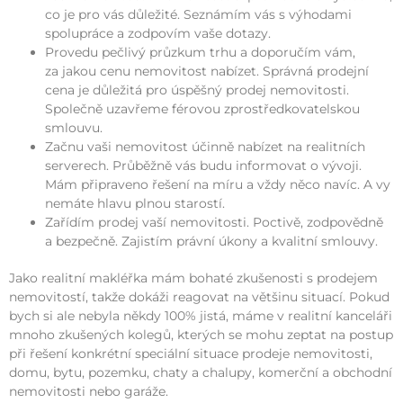
co je pro vás důležité. Seznámím vás s výhodami
spolupráce a zodpovím vaše dotazy.
Provedu pečlivý průzkum trhu a doporučím vám,
za jakou cenu nemovitost nabízet. Správná prodejní
cena je důležitá pro úspěšný prodej nemovitosti.
Společně uzavřeme férovou zprostředkovatelskou
smlouvu.
Začnu vaši nemovitost účinně nabízet na realitních
serverech. Průběžně vás budu informovat o vývoji.
Mám připraveno řešení na míru a vždy něco navíc. A vy
nemáte hlavu plnou starostí.
Zařídím prodej vaší nemovitosti. Poctivě, zodpovědně
a bezpečně. Zajistím právní úkony a kvalitní smlouvy.
Jako realitní makléřka mám bohaté zkušenosti s prodejem
nemovitostí, takže dokáži reagovat na většinu situací. Pokud
bych si ale nebyla někdy 100% jistá, máme v realitní kanceláři
mnoho zkušených kolegů, kterých se mohu zeptat na postup
při řešení konkrétní speciální situace prodeje nemovitosti,
domu, bytu, pozemku, chaty a chalupy, komerční a obchodní
nemovitosti nebo garáže.