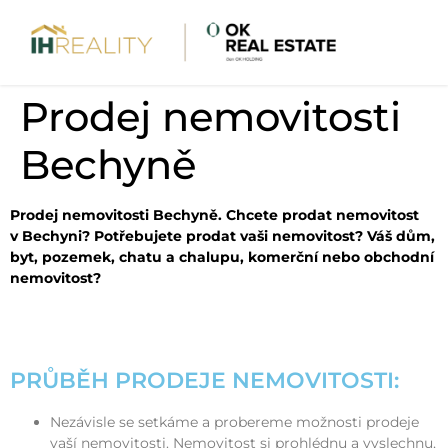
Prodej nemovitosti
Bechyně
Prodej nemovitosti Bechyně. Chcete prodat nemovitost
v Bechyni? Potřebujete prodat vaši nemovitost? Váš dům,
byt, pozemek, chatu a chalupu, komerční nebo obchodní
nemovitost?
PRŮBĚH PRODEJE NEMOVITOSTI:
Nezávisle se setkáme a probereme možnosti prodeje
vaší nemovitosti. Nemovitost si prohlédnu a vyslechnu,