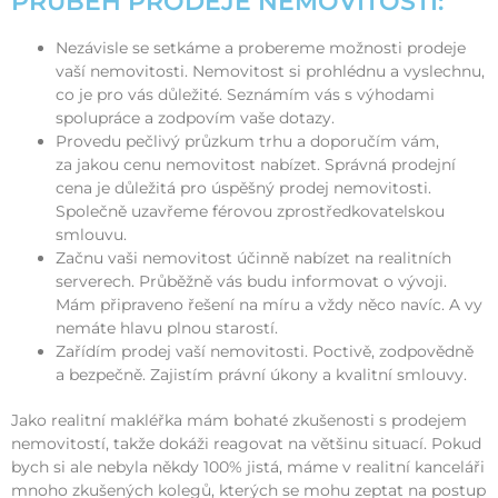
PRŮBĚH PRODEJE NEMOVITOSTI:
Nezávisle se setkáme a probereme možnosti prodeje
vaší nemovitosti. Nemovitost si prohlédnu a vyslechnu,
co je pro vás důležité. Seznámím vás s výhodami
spolupráce a zodpovím vaše dotazy.
Provedu pečlivý průzkum trhu a doporučím vám,
za jakou cenu nemovitost nabízet. Správná prodejní
cena je důležitá pro úspěšný prodej nemovitosti.
Společně uzavřeme férovou zprostředkovatelskou
smlouvu.
Začnu vaši nemovitost účinně nabízet na realitních
serverech. Průběžně vás budu informovat o vývoji.
Mám připraveno řešení na míru a vždy něco navíc. A vy
nemáte hlavu plnou starostí.
Zařídím prodej vaší nemovitosti. Poctivě, zodpovědně
a bezpečně. Zajistím právní úkony a kvalitní smlouvy.
Jako realitní makléřka mám bohaté zkušenosti s prodejem
nemovitostí, takže dokáži reagovat na většinu situací. Pokud
bych si ale nebyla někdy 100% jistá, máme v realitní kanceláři
mnoho zkušených kolegů, kterých se mohu zeptat na postup