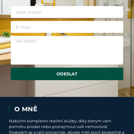
ODESLAT
O MNĚ
Nabízím komplexní realitní služby, díky kterým vám
pomohu prodat nebo pronajmout vaši nemovitost.
Postarám se o celý proces tak, abyste měli pocit bezpečné a