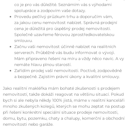
co je pro vás důležité. Seznámím vás s výhodami
spolupráce a zodpovím vaše dotazy.
Provedu pečlivý průzkum trhu a doporučím vám,
za jakou cenu nemovitost nabízet. Správná prodejní
cena je důležitá pro úspěšný prodej nemovitosti.
Společně uzavřeme férovou zprostředkovatelskou
smlouvu.
Začnu vaši nemovitost účinně nabízet na realitních
serverech. Průběžně vás budu informovat o vývoji.
Mám připraveno řešení na míru a vždy něco navíc. A vy
nemáte hlavu plnou starostí.
Zařídím prodej vaší nemovitosti. Poctivě, zodpovědně
a bezpečně. Zajistím právní úkony a kvalitní smlouvy.
Jako realitní makléřka mám bohaté zkušenosti s prodejem
nemovitostí, takže dokáži reagovat na většinu situací. Pokud
bych si ale nebyla někdy 100% jistá, máme v realitní kanceláři
mnoho zkušených kolegů, kterých se mohu zeptat na postup
při řešení konkrétní speciální situace prodeje nemovitosti,
domu, bytu, pozemku, chaty a chalupy, komerční a obchodní
nemovitosti nebo garáže.