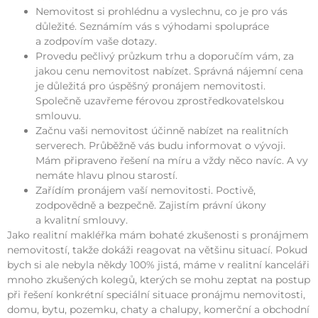
Nemovitost si prohlédnu a vyslechnu, co je pro vás
důležité. Seznámím vás s výhodami spolupráce
a zodpovím vaše dotazy.
Provedu pečlivý průzkum trhu a doporučím vám, za
jakou cenu nemovitost nabízet. Správná nájemní cena
je důležitá pro úspěšný pronájem nemovitosti.
Společně uzavřeme férovou zprostředkovatelskou
smlouvu.
Začnu vaši nemovitost účinně nabízet na realitních
serverech. Průběžně vás budu informovat o vývoji.
Mám připraveno řešení na míru a vždy něco navíc. A vy
nemáte hlavu plnou starostí.
Zařídím pronájem vaší nemovitosti. Poctivě,
zodpovědně a bezpečně. Zajistím právní úkony
a kvalitní smlouvy.
Jako realitní makléřka mám bohaté zkušenosti s pronájmem
nemovitostí, takže dokáži reagovat na většinu situací. Pokud
bych si ale nebyla někdy 100% jistá, máme v realitní kanceláři
mnoho zkušených kolegů, kterých se mohu zeptat na postup
při řešení konkrétní speciální situace pronájmu nemovitosti,
domu, bytu, pozemku, chaty a chalupy, komerční a obchodní