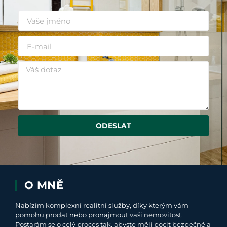
ODESLAT
O MNĚ
Nabízím komplexní realitní služby, díky kterým vám
pomohu prodat nebo pronajmout vaši nemovitost.
Postarám se o celý proces tak, abyste měli pocit bezpečné a