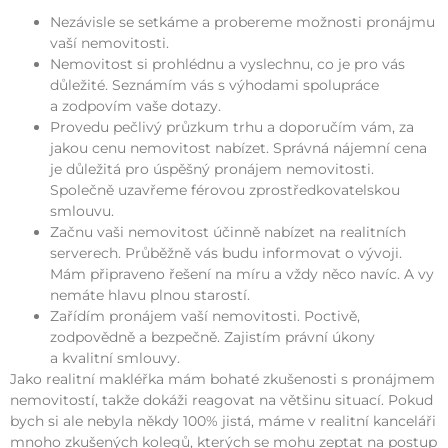
Nezávisle se setkáme a probereme možnosti pronájmu
vaší nemovitosti.
Nemovitost si prohlédnu a vyslechnu, co je pro vás
důležité. Seznámím vás s výhodami spolupráce
a zodpovím vaše dotazy.
Provedu pečlivý průzkum trhu a doporučím vám, za
jakou cenu nemovitost nabízet. Správná nájemní cena
je důležitá pro úspěšný pronájem nemovitosti.
Společně uzavřeme férovou zprostředkovatelskou
smlouvu.
Začnu vaši nemovitost účinně nabízet na realitních
serverech. Průběžně vás budu informovat o vývoji.
Mám připraveno řešení na míru a vždy něco navíc. A vy
nemáte hlavu plnou starostí.
Zařídím pronájem vaší nemovitosti. Poctivě,
zodpovědně a bezpečně. Zajistím právní úkony
a kvalitní smlouvy.
Jako realitní makléřka mám bohaté zkušenosti s pronájmem
nemovitostí, takže dokáži reagovat na většinu situací. Pokud
bych si ale nebyla někdy 100% jistá, máme v realitní kanceláři
mnoho zkušených kolegů, kterých se mohu zeptat na postup