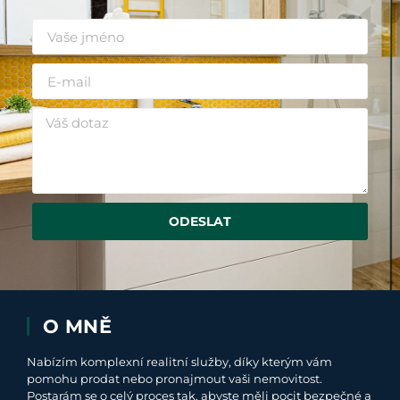
ODESLAT
O MNĚ
Nabízím komplexní realitní služby, díky kterým vám
pomohu prodat nebo pronajmout vaši nemovitost.
Postarám se o celý proces tak, abyste měli pocit bezpečné a