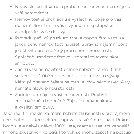
Nezávisle se setkáme a probereme možnosti pronájmu
vaší nemovitosti.
Nemovitost si prohlédnu a vyslechnu, co je pro vás
důležité. Seznámím vás s výhodami spolupráce
a zodpovím vaše dotazy.
Provedu pečlivý průzkum trhu a doporučím vám, za
jakou cenu nemovitost nabízet. Správná nájemní cena
je důležitá pro úspěšný pronájem nemovitosti.
Společně uzavřeme férovou zprostředkovatelskou
smlouvu.
Začnu vaši nemovitost účinně nabízet na realitních
serverech. Průběžně vás budu informovat o vývoji.
Mám připraveno řešení na míru a vždy něco navíc. A vy
nemáte hlavu plnou starostí.
Zařídím pronájem vaší nemovitosti. Poctivě,
zodpovědně a bezpečně. Zajistím právní úkony
a kvalitní smlouvy.
Jako realitní makléřka mám bohaté zkušenosti s pronájmem
nemovitostí, takže dokáži reagovat na většinu situací. Pokud
bych si ale nebyla někdy 100% jistá, máme v realitní kanceláři
mnoho zkušených kolegů, kterých se mohu zeptat na postup