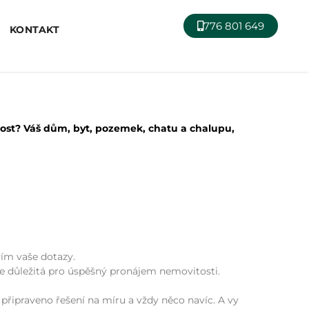
776 801 649
KONTAKT
ost? Váš dům, byt, pozemek, chatu a chalupu,
vím vaše dotazy.
e důležitá pro úspěšný pronájem nemovitosti.
připraveno řešení na míru a vždy něco navíc. A vy