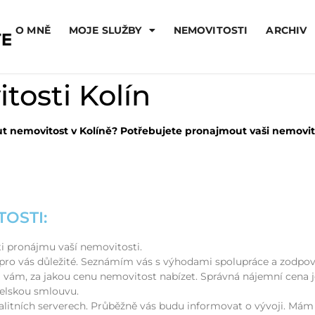
O MNĚ
MOJE SLUŽBY
NEMOVITOSTI
ARCHIV
osti Kolín
t nemovitost v Kolíně? Potřebujete pronajmout vaši nemovit
OSTI:
i pronájmu vaší nemovitosti.
 pro vás důležité. Seznámím vás s výhodami spolupráce a zodpo
vám, za jakou cenu nemovitost nabízet. Správná nájemní cena j
elskou smlouvu.
alitních serverech. Průběžně vás budu informovat o vývoji. Mám 