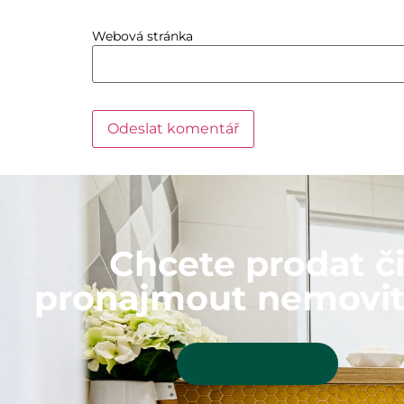
Webová stránka
Chcete prodat č
pronajmout nemovit
Kontaktujte mě