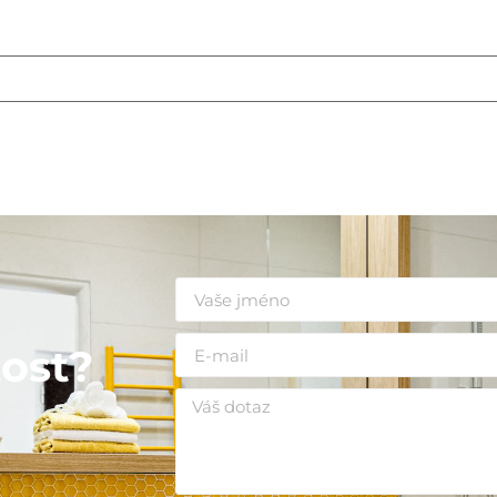
i
ost?