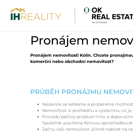
Pronájem nemovit
Pronájem nemovitosti Kolín. Chcete pronajmou
komerční nebo obchodní nemovitost?
PRŮBĚH PRONÁJMU NEMOVIT
Nezávisle se setkáme a probereme možnost
Nemovitost si prohlédnu a vyslechnu, co je
Provedu pečlivý průzkum trhu a doporučím 
Společně uzavřeme férovou zprostředkovat
Začnu vaši nemovitost účinně nabízet na re