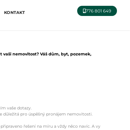
776 801 649
KONTAKT
t vaši nemovitost? Váš dům, byt, pozemek,
vím vaše dotazy.
e důležitá pro úspěšný pronájem nemovitosti.
připraveno řešení na míru a vždy něco navíc. A vy