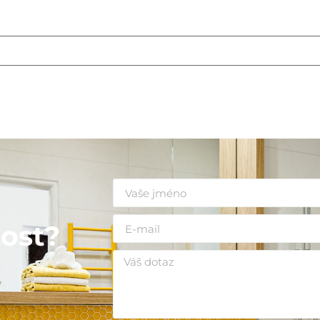
i
ost?