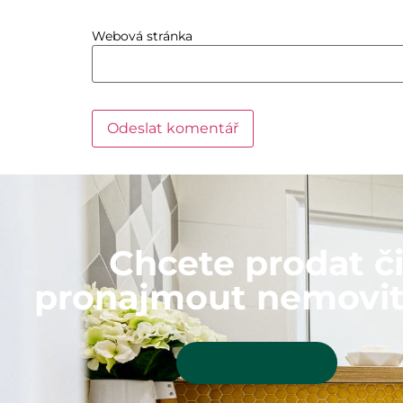
Webová stránka
Chcete prodat č
pronajmout nemovit
Kontaktujte mě