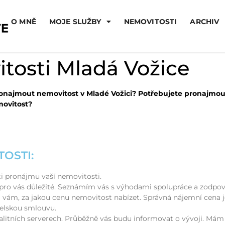
O MNĚ
MOJE SLUŽBY
NEMOVITOSTI
ARCHIV
tosti Mladá Vožice
onajmout nemovitost v Mladé Vožici? Potřebujete pronajmou
ovitost?
OSTI:
i pronájmu vaší nemovitosti.
 pro vás důležité. Seznámím vás s výhodami spolupráce a zodpo
vám, za jakou cenu nemovitost nabízet. Správná nájemní cena j
elskou smlouvu.
alitních serverech. Průběžně vás budu informovat o vývoji. Mám 