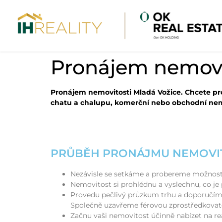
Pronájem nemovi
Pronájem nemovitosti Mladá Vožice. Chcete pr
chatu a chalupu, komerční nebo obchodní nem
PRŮBĚH PRONÁJMU NEMOVIT
Nezávisle se setkáme a probereme možnost
Nemovitost si prohlédnu a vyslechnu, co je
Provedu pečlivý průzkum trhu a doporučím 
Společně uzavřeme férovou zprostředkovat
Začnu vaši nemovitost účinně nabízet na re