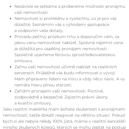
Nezávisle se setkáme a probereme možnosti pronájmu
vaší nemovitosti.
Nemovitost si prohlédnu a vyslechnu, co je pro vás
důležité. Seznámím vás s výhodami spolupráce
a zodpovím vaše dotazy.
Provedu pečlivý průzkum trhu a doporučím vám, za
jakou cenu nemovitost nabízet. Správná nájemní cena
je důležitá pro úspěšný pronájem nemovitosti.
Společně uzavřeme férovou zprostředkovatelskou
smlouvu.
Začnu vaši nemovitost účinně nabízet na realitních
serverech. Průběžně vás budu informovat o vývoji.
Mám připraveno řešení na míru a vždy něco navíc. A vy
nemáte hlavu plnou starostí.
Zařídím pronájem vaší nemovitosti. Poctivě,
zodpovědně a bezpečně. Zajistím právní úkony
a kvalitní smlouvy.
Jako realitní makléřka mám bohaté zkušenosti s pronájmem
nemovitostí, takže dokáži reagovat na většinu situací. Pokud
bych si ale nebyla někdy 100% jistá, máme v realitní kanceláři
mnoho zkušených kolegů, kterých se mohu zeptat na postup