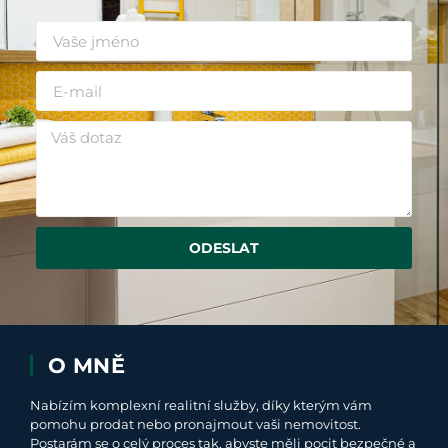
ODESLAT
O MNĚ
Nabízím komplexní realitní služby, díky kterým vám
pomohu prodat nebo pronajmout vaši nemovitost.
Postarám se o celý proces tak, abyste měli pocit bezpečné a