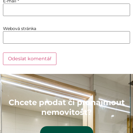
E-mail
*
Webová stránka
Chcete prodat či pronajmout
nemovitost?