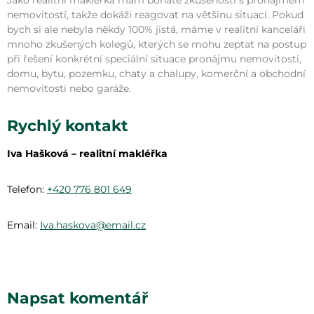
Jako realitní makléřka mám bohaté zkušenosti s pronájmem
nemovitostí, takže dokáži reagovat na většinu situací. Pokud
bych si ale nebyla někdy 100% jistá, máme v realitní kanceláři
mnoho zkušených kolegů, kterých se mohu zeptat na postup
při řešení konkrétní speciální situace pronájmu nemovitosti,
domu, bytu, pozemku, chaty a chalupy, komerční a obchodní
nemovitosti nebo garáže.
Rychlý kontakt
Iva Hašková – realitní makléřka
Telefon:
+420 776 801 649
Email:
Iva.haskova@email.cz
Napsat komentář