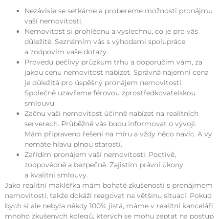
Nezávisle se setkáme a probereme možnosti pronájmu
vaší nemovitosti.
Nemovitost si prohlédnu a vyslechnu, co je pro vás
důležité. Seznámím vás s výhodami spolupráce
a zodpovím vaše dotazy.
Provedu pečlivý průzkum trhu a doporučím vám, za
jakou cenu nemovitost nabízet. Správná nájemní cena
je důležitá pro úspěšný pronájem nemovitosti.
Společně uzavřeme férovou zprostředkovatelskou
smlouvu.
Začnu vaši nemovitost účinně nabízet na realitních
serverech. Průběžně vás budu informovat o vývoji.
Mám připraveno řešení na míru a vždy něco navíc. A vy
nemáte hlavu plnou starostí.
Zařídím pronájem vaší nemovitosti. Poctivě,
zodpovědně a bezpečně. Zajistím právní úkony
a kvalitní smlouvy.
Jako realitní makléřka mám bohaté zkušenosti s pronájmem
nemovitostí, takže dokáži reagovat na většinu situací. Pokud
bych si ale nebyla někdy 100% jistá, máme v realitní kanceláři
mnoho zkušených kolegů, kterých se mohu zeptat na postup