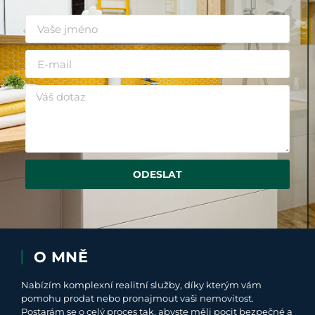
ODESLAT
O MNĚ
Nabízím komplexní realitní služby, díky kterým vám
pomohu prodat nebo pronajmout vaši nemovitost.
Postarám se o celý proces tak, abyste měli pocit bezpečné a