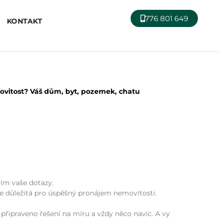
776 801 649
KONTAKT
ovitost? Váš dům, byt, pozemek, chatu
vím vaše dotazy.
e důležitá pro úspěšný pronájem nemovitosti.
připraveno řešení na míru a vždy něco navíc. A vy