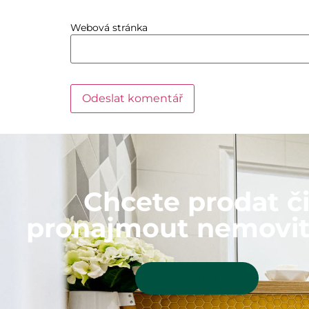
Webová stránka
Chcete prodat č
pronajmout nemovit
Kontaktujte mě