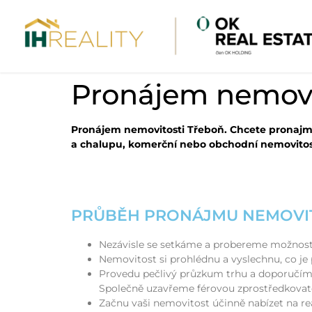
Pronájem nemovi
Pronájem nemovitosti Třeboň. Chcete pronajm
a chalupu, komerční nebo obchodní nemovito
PRŮBĚH PRONÁJMU NEMOVIT
Nezávisle se setkáme a probereme možnost
Nemovitost si prohlédnu a vyslechnu, co je
Provedu pečlivý průzkum trhu a doporučím 
Společně uzavřeme férovou zprostředkovat
Začnu vaši nemovitost účinně nabízet na re