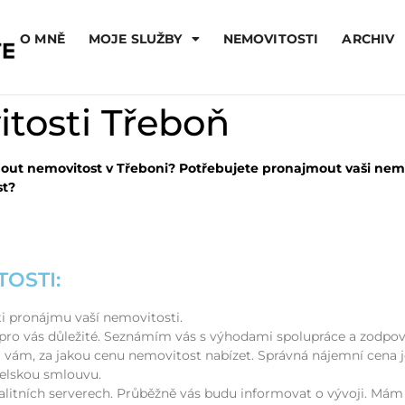
O MNĚ
MOJE SLUŽBY
NEMOVITOSTI
ARCHIV
tosti Třeboň
out nemovitost v Třeboni? Potřebujete pronajmout vaši nem
st?
OSTI:
i pronájmu vaší nemovitosti.
 pro vás důležité. Seznámím vás s výhodami spolupráce a zodpo
vám, za jakou cenu nemovitost nabízet. Správná nájemní cena j
elskou smlouvu.
alitních serverech. Průběžně vás budu informovat o vývoji. Mám 