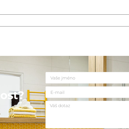
i
ost?