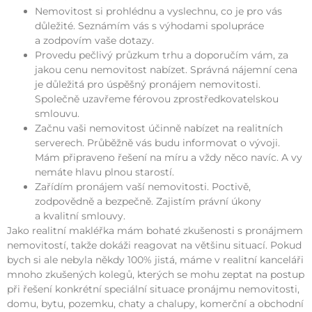
Nemovitost si prohlédnu a vyslechnu, co je pro vás
důležité. Seznámím vás s výhodami spolupráce
a zodpovím vaše dotazy.
Provedu pečlivý průzkum trhu a doporučím vám, za
jakou cenu nemovitost nabízet. Správná nájemní cena
je důležitá pro úspěšný pronájem nemovitosti.
Společně uzavřeme férovou zprostředkovatelskou
smlouvu.
Začnu vaši nemovitost účinně nabízet na realitních
serverech. Průběžně vás budu informovat o vývoji.
Mám připraveno řešení na míru a vždy něco navíc. A vy
nemáte hlavu plnou starostí.
Zařídím pronájem vaší nemovitosti. Poctivě,
zodpovědně a bezpečně. Zajistím právní úkony
a kvalitní smlouvy.
Jako realitní makléřka mám bohaté zkušenosti s pronájmem
nemovitostí, takže dokáži reagovat na většinu situací. Pokud
bych si ale nebyla někdy 100% jistá, máme v realitní kanceláři
mnoho zkušených kolegů, kterých se mohu zeptat na postup
při řešení konkrétní speciální situace pronájmu nemovitosti,
domu, bytu, pozemku, chaty a chalupy, komerční a obchodní