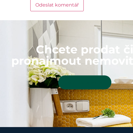
Chcete prodat č
pronajmout nemovit
Kontaktujte mě