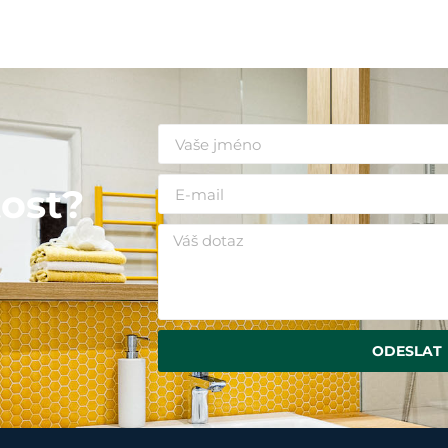
i
ost?
ODESLAT