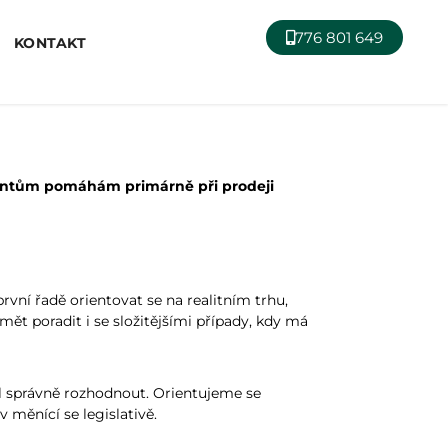
776 801 649
KONTAKT
 Klientům pomáhám primárně při prodeji
vní řadě orientovat se na realitním trhu,
mět poradit i se složitějšími případy, kdy má
l správně rozhodnout. Orientujeme se
 měnící se legislativě.