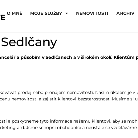
O MNĚ
MOJE SLUŽBY
NEMOVITOSTI
ARCHIV
ř Sedlčany
í kancelář a působím v Sedlčanech a v širokém okolí. Klient
edkovávat prodej nebo pronájem nemovitostí. Naším úkolem je v pr
cenu nemovitosti a zajistit klientovi bezstarostnost. Musíme si u
osti a poskytneme tyto informace našemu klientovi, aby se moh
arketing atd. Jsme schopní obchodníci a neustále se vzděláváme v