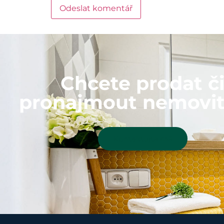
Chcete prodat č
pronajmout nemovit
Kontaktujte mě