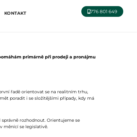
776 801 649
KONTAKT
ům pomáhám primárně při prodeji a pronájmu
vní řadě orientovat se na realitním trhu,
mět poradit i se složitějšími případy, kdy má
l správně rozhodnout. Orientujeme se
 měnící se legislativě.