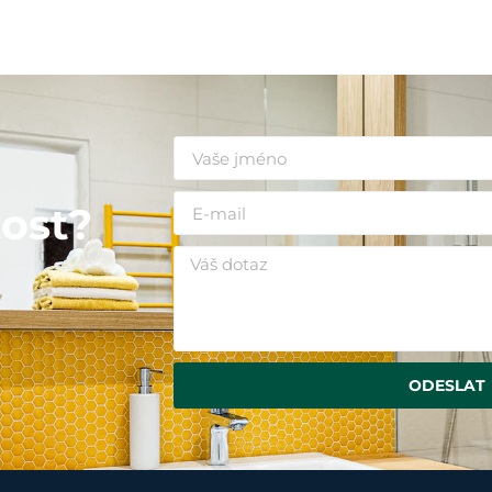
i
ost?
ODESLAT