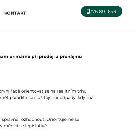
776 801 649
KONTAKT
áhám primárně při prodeji a pronájmu
vní řadě orientovat se na realitním trhu,
mět poradit i se složitějšími případy, kdy má
l správně rozhodnout. Orientujeme se
 měnící se legislativě.