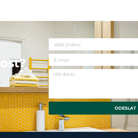
i
ost?
ODESLAT