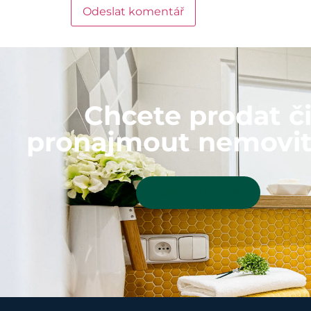
Chcete prodat č
pronajmout nemovit
Kontaktujte mě