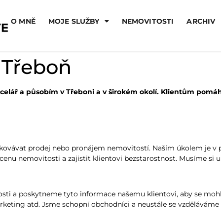
O MNĚ
MOJE SLUŽBY
NEMOVITOSTI
ARCHIV
ř Třeboň
kancelář a působím v Třeboni a v širokém okolí. Klientům pom
edkovávat prodej nebo pronájem nemovitostí. Naším úkolem je v pr
cenu nemovitosti a zajistit klientovi bezstarostnost. Musíme si u
osti a poskytneme tyto informace našemu klientovi, aby se moh
arketing atd. Jsme schopní obchodníci a neustále se vzděláváme v