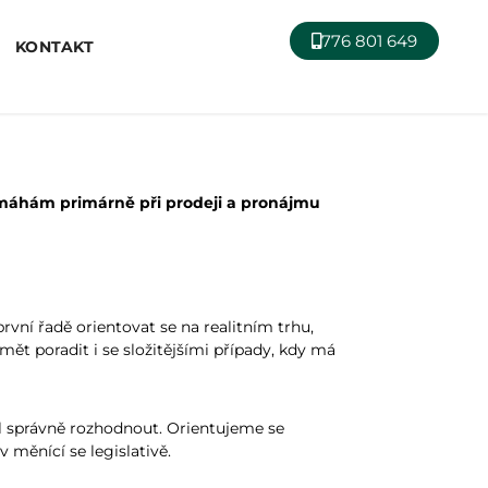
776 801 649
KONTAKT
 pomáhám primárně při prodeji a pronájmu
vní řadě orientovat se na realitním trhu,
mět poradit i se složitějšími případy, kdy má
l správně rozhodnout. Orientujeme se
 měnící se legislativě.