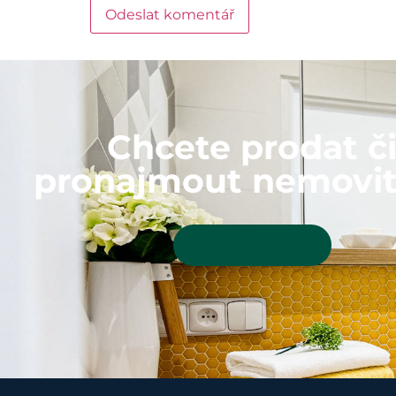
Chcete prodat č
pronajmout nemovit
Kontaktujte mě