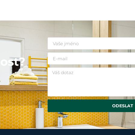
i
ost?
ODESLAT