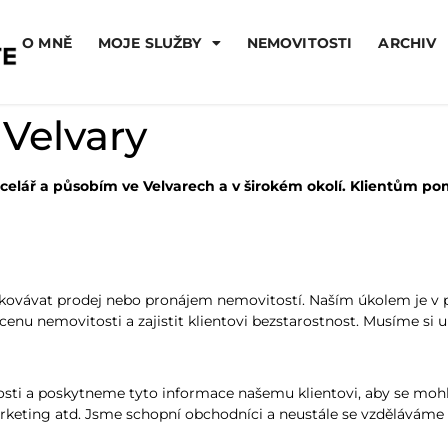
O MNĚ
MOJE SLUŽBY
NEMOVITOSTI
ARCHIV
 Velvary
kancelář a působím ve Velvarech a v širokém okolí. Klientům
edkovávat prodej nebo pronájem nemovitostí. Naším úkolem je v pr
cenu nemovitosti a zajistit klientovi bezstarostnost. Musíme si u
osti a poskytneme tyto informace našemu klientovi, aby se moh
arketing atd. Jsme schopní obchodníci a neustále se vzděláváme v