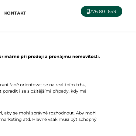
776 801 649
KONTAKT
primárně při prodeji a pronájmu nemovitostí.
vní řadě orientovat se na realitním trhu,
 poradit i se složitějšími případy, kdy má
ovi, aby se mohl správně rozhodnout. Aby mohl
e, marketing atd. Hlavně však musí být schopný