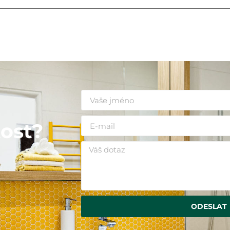
i
ost?
ODESLAT