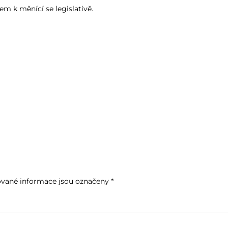
em k měnící se legislativě.
vané informace jsou označeny
*