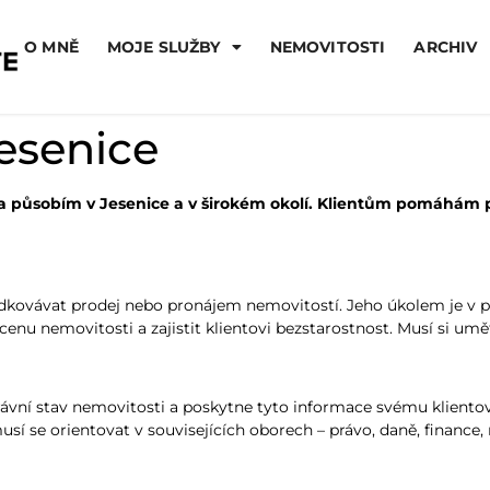
O MNĚ
MOJE SLUŽBY
NEMOVITOSTI
ARCHIV
Jesenice
ř a působím v Jesenice a v širokém okolí. Klientům pomáhám 
edkovávat prodej nebo pronájem nemovitostí. Jeho úkolem je v pr
enu nemovitosti a zajistit klientovi bezstarostnost. Musí si umět
právní stav nemovitosti a poskytne tyto informace svému klient
musí se orientovat v souvisejících oborech – právo, daně, financ