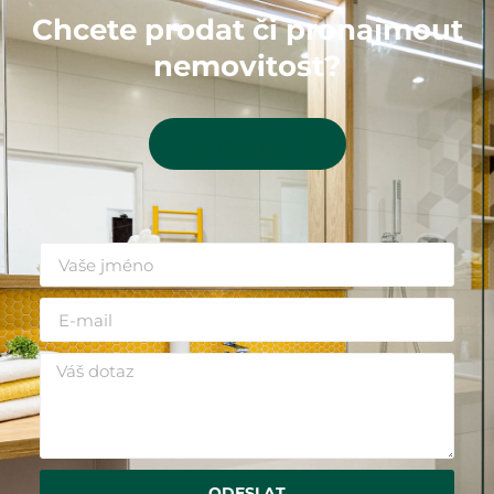
Chcete prodat či pronajmout
nemovitost?
Kontaktujte mě
ODESLAT